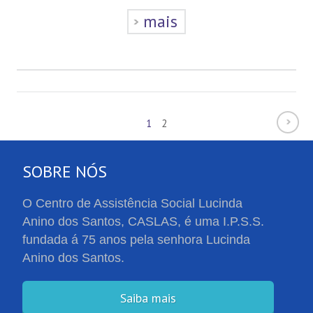
mais
1
2
SOBRE NÓS
O Centro de Assistência Social Lucinda
Anino dos Santos, CASLAS, é uma I.P.S.S.
fundada á 75 anos pela senhora Lucinda
Anino dos Santos.
Saiba mais